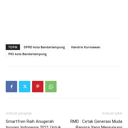
TOPIK
DPRD kota Bandarlampung
Handrie Kurniawan
PKS kota Bandarlampung
Artikulli paraprak
Artikulli tjetër
Smartfren Raih Anugerah
RMD : Cetak Generasi Muda
Inovasi Indonesia 2021 Untuk
Bangsa Yang Menjunjung