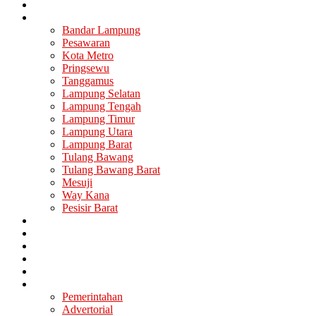
Nasional
Lampung
Bandar Lampung
Pesawaran
Kota Metro
Pringsewu
Tanggamus
Lampung Selatan
Lampung Tengah
Lampung Timur
Lampung Utara
Lampung Barat
Tulang Bawang
Tulang Bawang Barat
Mesuji
Way Kana
Pesisir Barat
Berita Utama
Politik
Ekonomi
Hukum
Kesehatan
Lainya
Pemerintahan
Advertorial