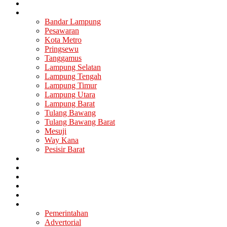
Nasional
Lampung
Bandar Lampung
Pesawaran
Kota Metro
Pringsewu
Tanggamus
Lampung Selatan
Lampung Tengah
Lampung Timur
Lampung Utara
Lampung Barat
Tulang Bawang
Tulang Bawang Barat
Mesuji
Way Kana
Pesisir Barat
Berita Utama
Politik
Ekonomi
Hukum
Kesehatan
Lainya
Pemerintahan
Advertorial