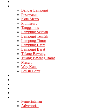
Nasional
Lampung
Bandar Lampung
Pesawaran
Kota Metro
Pringsewu
Tanggamus
Lampung Selatan
Lampung Tengah
Lampung Timur
Lampung Utara
Lampung Barat
Tulang Bawang
Tulang Bawang Barat
Mesuji
Way Kana
Pesisir Barat
Berita Utama
Politik
Ekonomi
Hukum
Kesehatan
Lainya
Pemerintahan
Advertorial