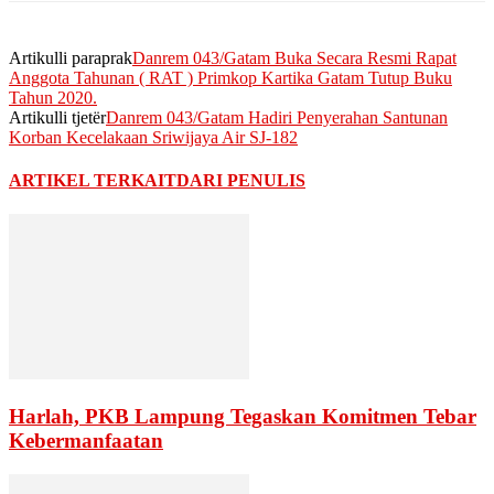
Artikulli paraprak
Danrem 043/Gatam Buka Secara Resmi Rapat
Anggota Tahunan ( RAT ) Primkop Kartika Gatam Tutup Buku
Tahun 2020.
Artikulli tjetër
Danrem 043/Gatam Hadiri Penyerahan Santunan
Korban Kecelakaan Sriwijaya Air SJ-182
ARTIKEL TERKAIT
DARI PENULIS
Harlah, PKB Lampung Tegaskan Komitmen Tebar
Kebermanfaatan