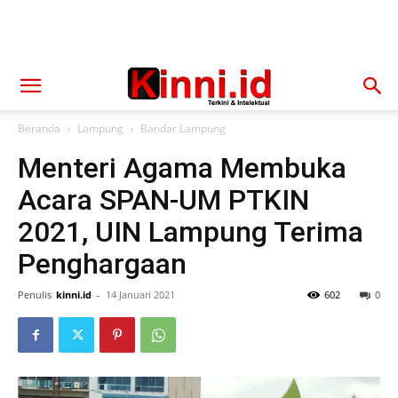
Beranda
Lampung
Bandar Lampung
Menteri Agama Membuka
Acara SPAN-UM PTKIN
2021, UIN Lampung Terima
Penghargaan
Penulis
kinni.id
-
14 Januari 2021
602
0