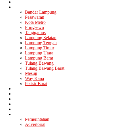
Nasional
Lampung
Bandar Lampung
Pesawaran
Kota Metro
Pringsewu
Tanggamus
Lampung Selatan
Lampung Tengah
Lampung Timur
Lampung Utara
Lampung Barat
Tulang Bawang
Tulang Bawang Barat
Mesuji
Way Kana
Pesisir Barat
Berita Utama
Politik
Ekonomi
Hukum
Kesehatan
Lainya
Pemerintahan
Advertorial