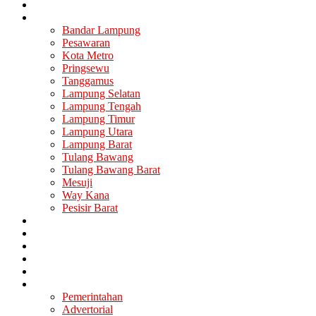
Nasional
Lampung
Bandar Lampung
Pesawaran
Kota Metro
Pringsewu
Tanggamus
Lampung Selatan
Lampung Tengah
Lampung Timur
Lampung Utara
Lampung Barat
Tulang Bawang
Tulang Bawang Barat
Mesuji
Way Kana
Pesisir Barat
Berita Utama
Politik
Ekonomi
Hukum
Kesehatan
Lainya
Pemerintahan
Advertorial