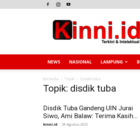
Kinni.id
NEWS
NASIONAL
LAMPUNG
B
Beranda
Topik
Disdik tuba
Topik: disdik tuba
Disdik Tuba Gandeng UIN Jurai
Siwo, Ami Balaw: Terima Kasih...
kinni.id
-
28 Agustus 2025