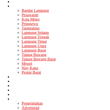
Nasional
Lampung
Bandar Lampung
Pesawaran
Kota Metro
Pringsewu
Tanggamus
Lampung Selatan
Lampung Tengah
Lampung Timur
Lampung Utara
Lampung Barat
Tulang Bawang
Tulang Bawang Barat
Mesuji
Way Kana
Pesisir Barat
Berita Utama
Politik
Ekonomi
Hukum
Kesehatan
Lainya
Pemerintahan
Advertorial