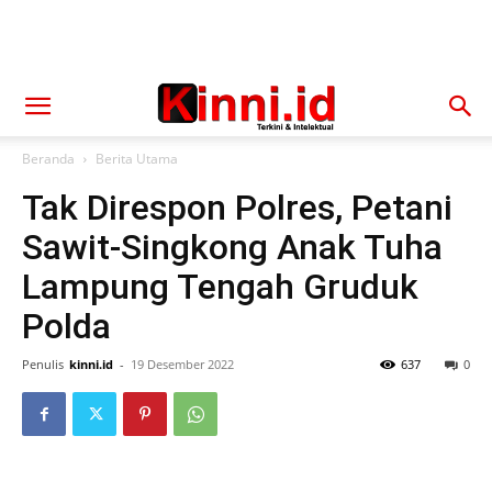
Beranda
Berita Utama
Tak Direspon Polres, Petani
Sawit-Singkong Anak Tuha
Lampung Tengah Gruduk
Polda
Penulis
kinni.id
-
19 Desember 2022
637
0